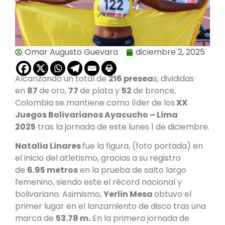
Omar Augusto Guevara
diciembre 2, 2025
Alcanzando un total de
216 presea
s, divididas
en
87
de oro,
77
de plata y
52
de bronce,
Colombia se mantiene como líder de los
XX
Juegos Bolivarianos Ayacucho – Lima
2025
tras la jornada de este lunes 1 de diciembre.
Natalia Linares
fue la figura, (foto portada) en
el inicio del atletismo, gracias a su registro
de
6.95 metros
en la prueba de salto largo
femenino, siendo este el récord nacional y
bolivariano. Asimismo,
Yerlin Mesa
obtuvo el
primer lugar en el lanzamiento de disco tras una
marca de
53.78 m.
En la primera jornada de