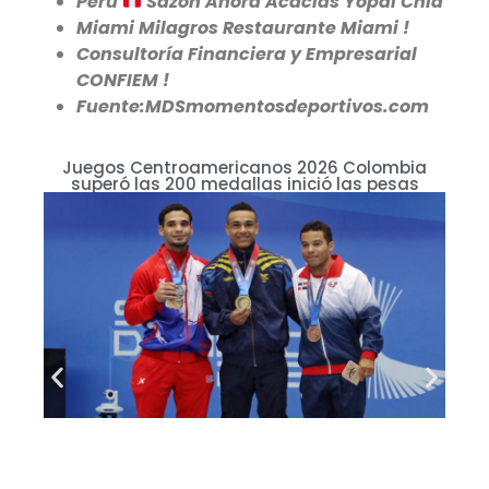
Perú
Sazón Ahora Acacias Yopal Chia
Miami Milagros Restaurante Miami !
Consultoría Financiera y Empresarial
CONFIEM !
Fuente:MDSmomentosdeportivos.com
Juegos Centroamericanos 2026 Colombia
superó las 200 medallas inició las pesas
O