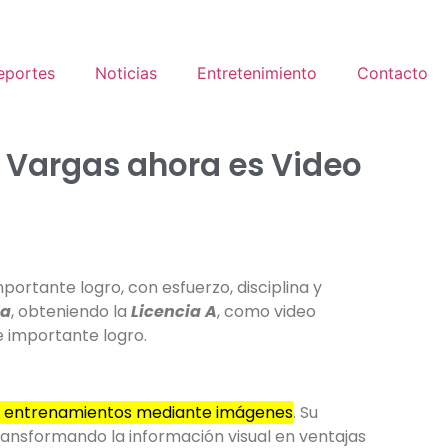
eportes
Noticias
Entretenimiento
Contacto
a Vargas ahora es Video
mportante logro, con esfuerzo, disciplina y
ia
, obteniendo la
Licencia A
, como video
e importante logro.
s y entrenamientos mediante imágenes
. Su
 transformando la información visual en ventajas