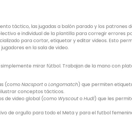
nto táctico, las jugadas a balón parado y los patrones d
ectivo e individual de la plantilla para corregir errores 
cializado para cortar, etiquetar y editar videos. Esto pe
jugadores en la sala de video.
de simplemente mirar fútbol. Trabajan de la mano con pl
as (como
Nacsport
o
Longomatch
) que permiten etiqueta
ilustrar conceptos tácticos.
os de video global (como
Wyscout
o
Hudl
) que les permit
ivo de orgullo para todo el Meta y para el futbol femeni