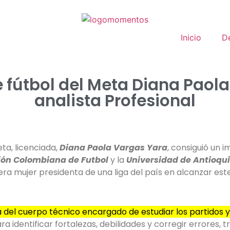
Inicio
D
de fútbol del Meta Diana Paol
analista Profesional
eta, licenciada,
Diana Paola Vargas Yara
, consiguió un i
ión Colombiana de Futbol
y la
Universidad de Antioqu
mera mujer presidenta de una liga del país en alcanzar est
a del cuerpo técnico encargado de estudiar los partido
a identificar fortalezas, debilidades y corregir errores,