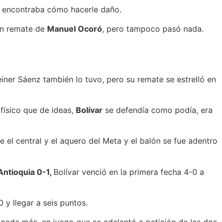
 no encontraba cómo hacerle daño.
con remate de
Manuel Ocoró
, pero tampoco pasó nada.
iner Sáenz también lo tuvo, pero su remate se estrelló en
físico que de ideas,
Bolívar
se defendía como podía, era
e el central y el aquero del Meta y el balón se fue adentro
Antioquia 0-1,
Bolívar venció en la primera fecha 4-0 a
y llegar a seis puntos.
 nada más, en juego que se adelantó a petición de las dos