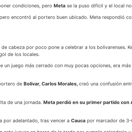
poner condiciones, pero
Meta
se la puso difícil y el local
r, pero encontró al portero buen ubicado. Meta respondió 
y de cabeza por poco pone a celebrar a los bolivarenses. Ke
ol de los locales.
ue un juego más cerrado con muy pocas opciones, era más 
portero de
Bolívar, Carlos Morales,
creó una confusión entr
alta de una jornada.
Meta perdió en su primer partido con 
da por adelantado, tras vencer a
Cauca
por marcador de 3-0 
 este jueves en horas de la tarde por cumplir calendario y