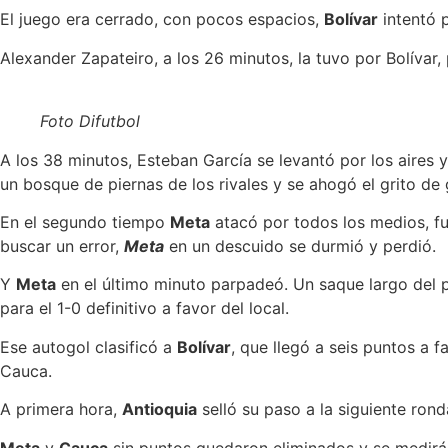
El juego era cerrado, con pocos espacios,
Bolívar
intentó 
Alexander Zapateiro, a los 26 minutos, la tuvo por Bolíva
Foto Difutbol
A los 38 minutos, Esteban García se levantó por los aires 
un bosque de piernas de los rivales y se ahogó el grito de g
En el segundo tiempo
Meta
atacó por todos los medios, f
buscar un error,
Meta
en un descuido se durmió y perdió.
Y
Meta
en el último minuto parpadeó. Un saque largo del 
para el 1-0 definitivo a favor del local.
Ese autogol clasificó a
Bolívar
, que llegó a seis puntos a f
Cauca.
A primera hora,
Antioquia
selló su paso a la siguiente ron
Meta
y
Cauca
sin puntos quedaron eliminados y se medirán