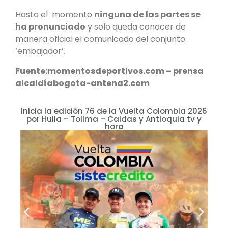
Hasta el momento
ninguna de las partes se
ha pronunciado
y solo queda conocer de
manera oficial el comunicado del conjunto
‘embajador’.
Fuente:momentosdeportivos.com – prensa
alcaldíabogota-antena2.com
Inicia la edición 76 de la Vuelta Colombia 2026
por Huila – Tolima – Caldas y Antioquia tv y
g
hora